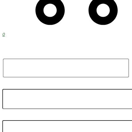
0
En ANSA SA estamos para responder todas sus dudas!
Contactenos!
Nombre
Whatsapp