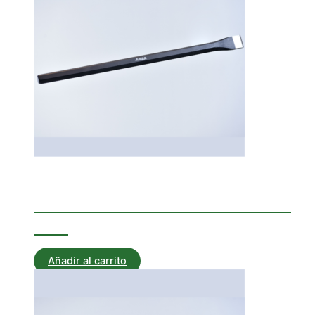
Corta Hierros
CORTAHIERRO HEXAGONAL
300
Añadir al carrito