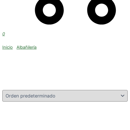
0
Inicio
/
Albañilería
/ Corta Hierros
Corta Hierros
Mostrando 1–9 de 10 resultados