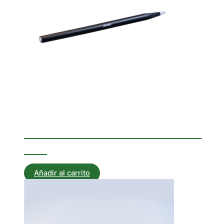
Corta Hierros
CORTAHIERRO CILÍNDRICO
350
Añadir al carrito