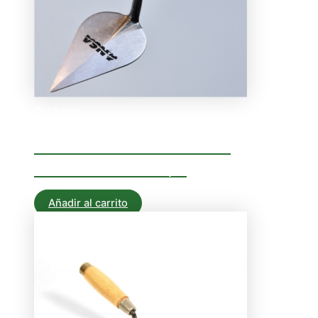
Cucharas
CUCHARIN FORJADO
ALBAÑIL N- 5 1/2
Añadir al carrito