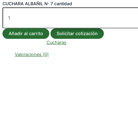
CUCHARA ALBAÑIL N- 7 cantidad
Añadir al carrito
Solicitar cotización
SKU:
202
Categoría:
Cucharas
Valoraciones (0)
Valoraciones
No hay valoraciones aún.
Sé el primero en valorar “CUCHARA ALBAÑIL N-
7”
Tu dirección de correo electrónico no será publicada.
Los