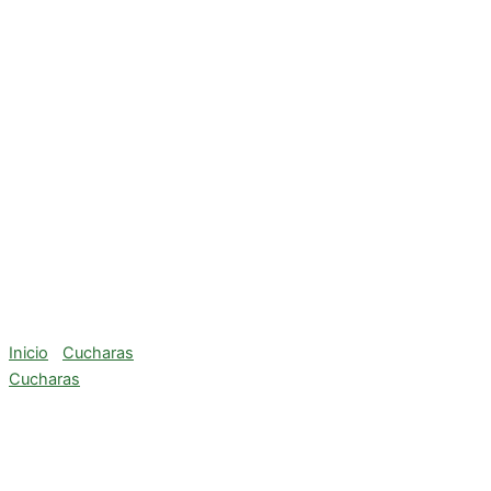
Inicio
/
Cucharas
/ CUCHARA ALBAÑIL N- 7
Cucharas
CUCHARA ALBAÑIL N- 7
$
0,00